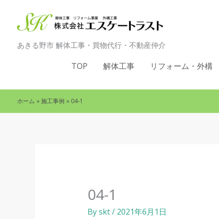
内
容
を
あきる野市 解体工事・買物代行・不動産仲介
ス
キ
TOP
解体工事
リフォーム・外構
ッ
プ
ホーム
施工事例
04-1
04-1
By
skt
/
2021年6月1日