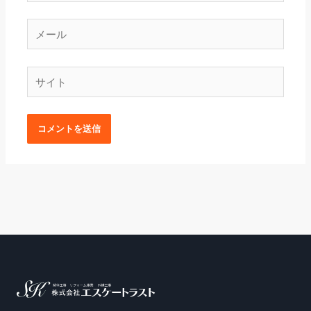
メ
ー
ル
サ
イ
ト