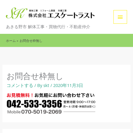
内
メ
容
を
イ
あきる野市 解体工事・買物代行・不動産仲介
ス
ン
キ
ホーム
お問合せ枠無し
ッ
メ
プ
ニ
ュ
お問合せ枠無し
ー
コメントする
/ By
skt
/
2020年11月3日